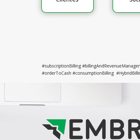
#subscriptionBilling #billingAndRevenueManagem
#orderToCash #consumptionBilling #HybridBillin