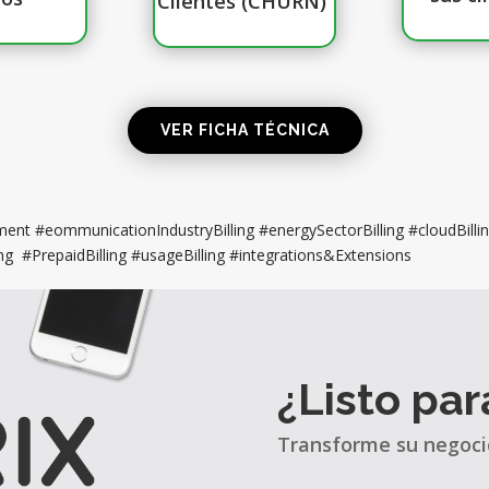
Clientes (CHURN)
VER FICHA TÉCNICA
ent #eommunicationIndustryBilling #energySectorBilling #cloudBilli
g #PrepaidBilling #usageBilling #integrations&Extensions
¿Listo pa
Transforme su negoci