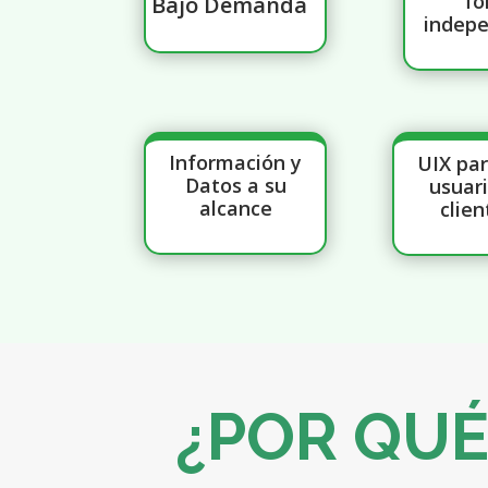
fo
Bajo Demanda
indep
Información y
UIX par
Datos a su
usuari
alcance
clien
¿POR QUÉ