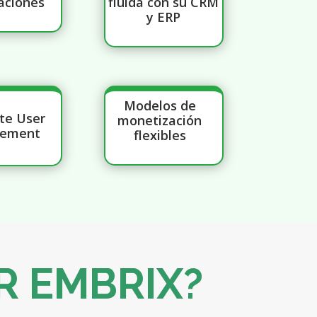
aciones
fluida con su CRM
y ERP
Modelos de
te User
monetización
ement
flexibles
R EMBRIX?