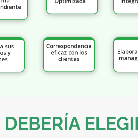
rma
Optimizada
integr
endiente
Correspondencia
a sus
Elabora
eficaz con los
os y
manag
clientes
tes
 DEBERÍA ELEGI