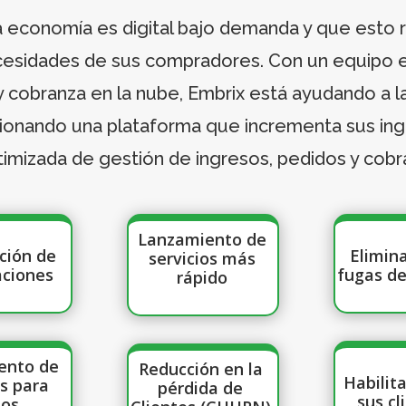
la economía es digital bajo demanda y que esto
cesidades de sus compradores. Con un equipo 
y cobranza en la nube, Embrix está ayudando a
cionando una plataforma que incrementa sus in
timizada de gestión de ingresos, pedidos y cobr
Lanzamiento de
ción de
Elimin
servicios más
aciones
fugas de
rápido
ento de
Reducción en la
Habilit
os para
pérdida de
sus cl
ios