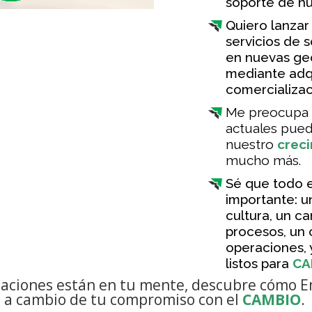
soporte de nu
Quiero lanzar
servicios de s
en nuevas geo
mediante adqu
comercializac
Me preocupa 
actuales pued
nuestro
creci
mucho más.
Sé que todo 
importante: u
cultura, un c
procesos, un 
operaciones, 
listos para
CA
paciones están en tu mente, descubre cómo 
 a cambio de tu compromiso con el
CAMBIO
.