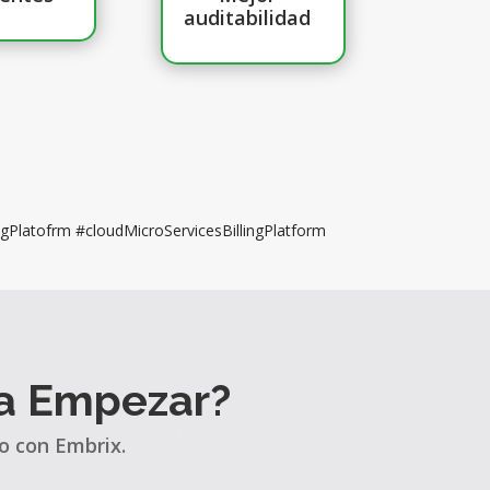
auditabilidad
ngPlatofrm #cloudMicroServicesBillingPlatform
ra Empezar?
o con Embrix.