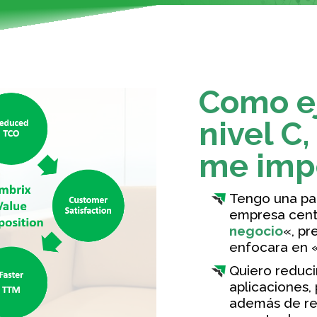
Como ej
nivel C,
me impo
Tengo una par
empresa cent
negocio
«, pr
enfocara en 
Quiero reduci
aplicaciones,
además de red